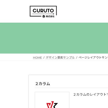
コ
ナ
ン
ビ
テ
ゲ
ン
ー
ツ
シ
へ
ョ
ス
ン
キ
に
ッ
移
プ
動
HOME
デザイン要素サンプル
ページレイアウトサン
２カラム
２カラムのレイアウト