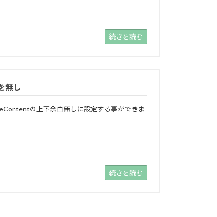
続きを読む
白を無し
iteContentの上下余白無しに設定する事ができま
。
続きを読む